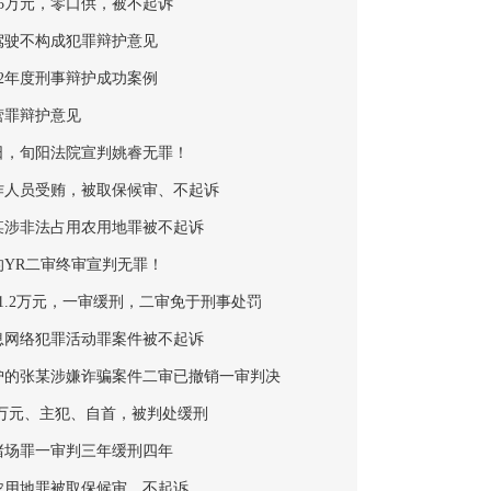
5万元，零口供，被不起诉
驾驶不构成犯罪辩护意见
22年度刑事辩护成功案例
营罪辩护意见
30日，旬阳法院宣判姚睿无罪！
作人员受贿，被取保候审、不起诉
某涉非法占用农用地罪被不起诉
的YR二审终审宣判无罪！
1.2万元，一审缓刑，二审免于刑事处罚
息网络犯罪活动罪案件被不起诉
护的张某涉嫌诈骗案件二审已撤销一审判决
46万元、主犯、自首，被判处缓刑
赌场罪一审判三年缓刑四年
农用地罪被取保候审、不起诉