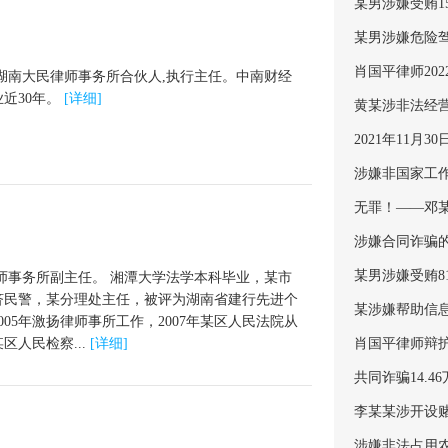
某男涉嫌受贿1
某男涉嫌危险
肖国平律师20
，湖南大民律师事务所合伙人,执行主任。中南财经
近30年。
[详细]
黄某涉非法经
2021年11月
涉嫌非国家工
无罪！——邓
涉嫌合同诈骗
某男涉嫌受贿8
师事务所副主任。 湘潭大学法学本科毕业，某市
济民警，某分理处主任，被评为湖南省建行先进个
某涉嫌帮助信
05年激扬律师事所工作，2007年某区人民法院从
区人民检察...
[详细]
肖国平律师辩
共同诈骗14.
李某某涉开设
涉嫌非法占用