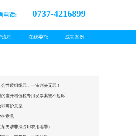
0737-4216899
询电话:
护流程
在线委托
成功案例
社会性质组织罪，一审判决无罪！
理的虚开增值税专用发票案被不起诉
信罪辩护意见
辩护意见
（某男涉非法占用农用地罪）