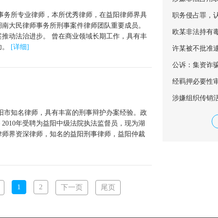
事务所专业律师，本所优秀律师，在益阳律师界具
职务侵占罪，
湖南大民律师事务所刑事案件律师团队重要成员。
欧某非法持有
推动法治进步。 曾在商业领域长期工作，具有丰
功。
[详细]
许某被不批准
公诉：集资诈骗
经羁押必要性
涉嫌组织传销
阳市知名律师，具有丰富的刑事辩护办案经验。政
－2010年受聘为益阳中级法院执法监督员，现为湖
律师界资深律师，知名的益阳刑事律师，益阳仲裁
1
2
下一页
尾页