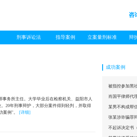
咨
刑事诉讼法
指导案例
立案量刑标准
辩
成功案例
被指控参加黑
肖国平律师代
师事务所主任。大学毕业后在检察机关、益阳市人
执业。20年刑事辩护，大部分案件得到轻判，并取得
某男不构成帮
功案例"。
[详细]
张某涉诈骗罪
不起诉决定书