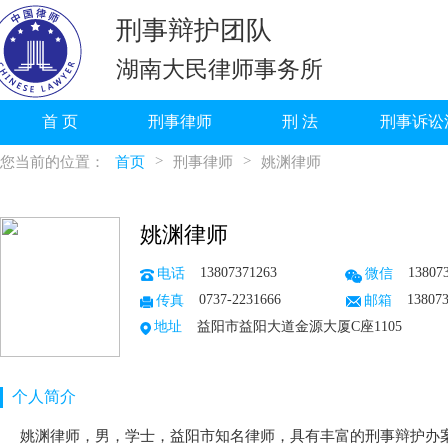
刑事辩护团队
湖南大民律师事务所
首 页
刑事律师
刑 法
刑事诉讼
>
>
您当前的位置：
首页
刑事律师
姚渊律师
姚渊律师
13807371263
13807
电话
微信
0737-2231666
13807
传真
邮箱
地址
益阳市益阳大道金源大厦C座1105
个人简介
姚渊律师，男，学士，益阳市知名律师，具有丰富的刑事辩护办案